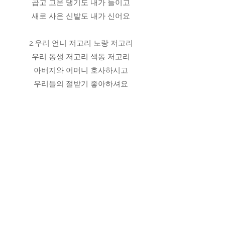
곱고 고운 댕기도 내가 들이고
새로 사온 신발도 내가 신어요
2.우리 언니 저고리 노랑 저고리
우리 동생 저고리 색동 저고리
아버지와 어머니 호사하시고
우리들의 절받기 좋아하셔요
호키 포키
다 같이 오른손을 안에 넣고 오른손을
밖에 내고 오른손을 안에 넣고 힘껏 흔
들어 손 들고 호키포키 하며 빙빙 돌면
서 즐겁게 춤추자
다 같이 왼손을 안에 넣고 왼손을 밖에